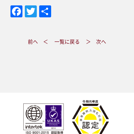
Fa
T
共
ce
wi
有
bo
tt
前へ ＜
一覧に戻る
＞ 次へ
ok
er