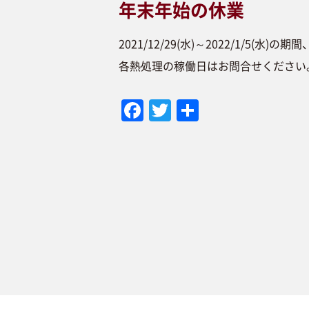
年末年始の休業
2021/12/29(水)～2022/1/5(水
各熱処理の稼働日はお問合せください
F
T
共
a
w
有
c
it
e
te
b
r
o
o
k