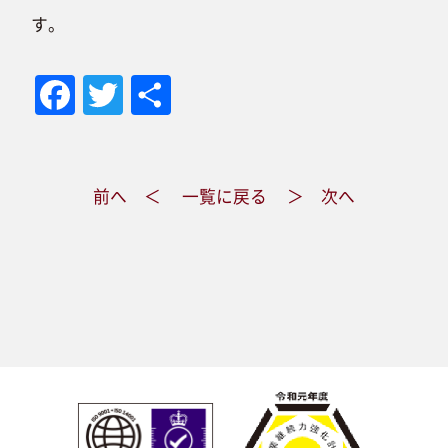
す。
Fa
T
共
ce
wi
有
bo
tt
前へ ＜
一覧に戻る
＞ 次へ
ok
er